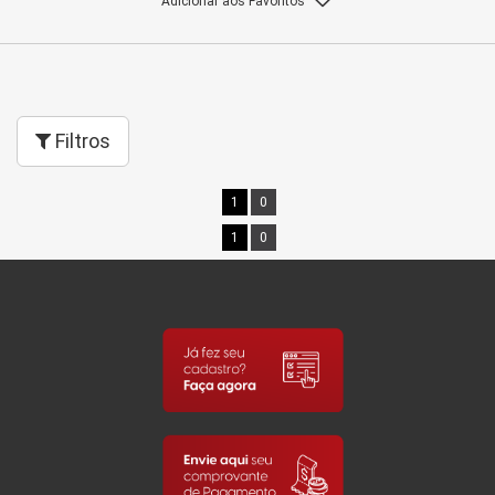
Adicionar aos Favoritos
Filtros
1
0
1
0