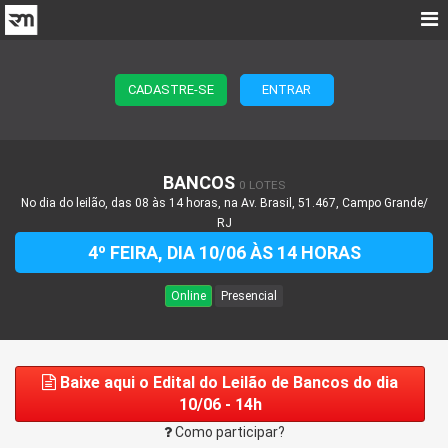
CADASTRE-SE
ENTRAR
BANCOS
0 LOTES
No dia do leilão, das 08 às 14 horas, na Av. Brasil, 51.467, Campo Grande/
RJ
4º FEIRA, DIA 10/06 ÀS 14 HORAS
Online
Presencial
Baixe aqui o Edital do Leilão de Bancos do dia
10/06 - 14h
Como participar?