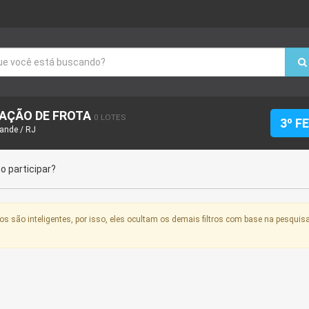
VAÇÃO DE FROTA
0 LOTES
3º F
rande / RJ
 participar?
os são inteligentes, por isso, eles ocultam os demais filtros com base na pesquisa