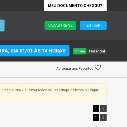
MEU DOCUMENTO CHEGOU?
CADASTRE-SE
ENTRAR
EIRA, DIA 01/01 ÀS 14 HORAS
Online
Presencial
Adicionar aos Favoritos
. Caso queira visualizar todos os lotes limpe os filtros ou
clique
1
0
1
0