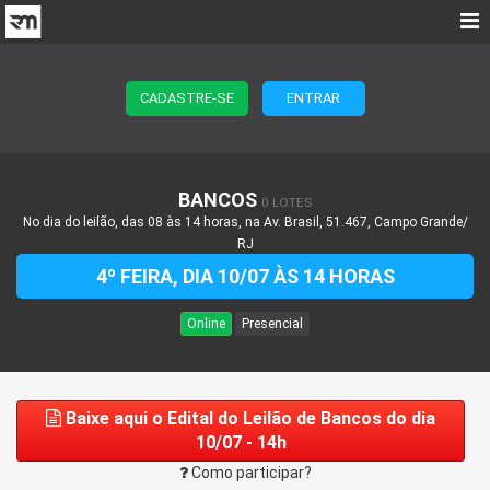
CADASTRE-SE
ENTRAR
BANCOS
0 LOTES
No dia do leilão, das 08 às 14 horas, na Av. Brasil, 51.467, Campo Grande/
RJ
4º FEIRA, DIA 10/07 ÀS 14 HORAS
Online
Presencial
Baixe aqui o Edital do Leilão de Bancos do dia
10/07 - 14h
Como participar?