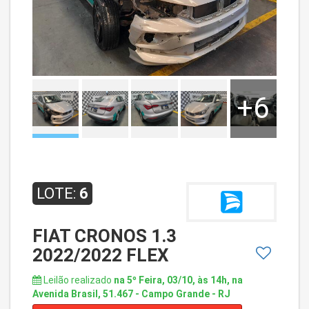
+6
LOTE:
6
FIAT CRONOS 1.3
2022/2022 FLEX
Leilão realizado
na 5º Feira, 03/10, às 14h, na
Avenida Brasil, 51.467 - Campo Grande - RJ