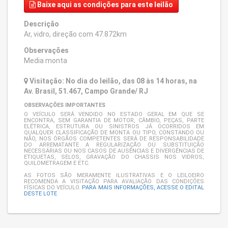
Baixe aqui
as condições para este leilão
Descrição
Ar, vidro, direção com 47.872km
Observações
Media monta
Visitação: No dia do leilão, das 08 às 14 horas, na
Av. Brasil, 51.467, Campo Grande/ RJ
OBSERVAÇÕES IMPORTANTES
O VEÍCULO SERÁ VENDIDO NO ESTADO GERAL EM QUE SE
ENCONTRA, SEM GARANTIA DE MOTOR, CÂMBIO, PEÇAS, PARTE
ELÉTRICA, ESTRUTURA OU SINISTROS JÁ OCORRIDOS EM
QUALQUER CLASSIFICAÇÃO DE MONTA OU TIPO, CONSTANDO OU
NÃO, NOS ÓRGÃOS COMPETENTES SERÁ DE RESPONSABILIDADE
DO ARREMATANTE A REGULARIZAÇÃO OU SUBSTITUIÇÃO
NECESSÁRIAS OU NOS CASOS DE AUSÊNCIAS E DIVERGÊNCIAS DE
ETIQUETAS, SELOS, GRAVAÇÃO DO CHASSIS NOS VIDROS,
QUILOMETRAGEM E ETC.
AS FOTOS SÃO MERAMENTE ILUSTRATIVAS E O LEILOEIRO
RECOMENDA A VISITAÇÃO PARA AVALIAÇÃO DAS CONDIÇÕES
FÍSICAS DO VEÍCULO.
PARA MAIS INFORMAÇÕES, ACESSE O EDITAL
DESTE LOTE