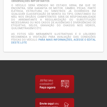
OBSERVAÇÕES IMPORTANTES
O VEÍCULO SERÁ VENDIDO NO ESTADO GERAL EM QUE SE
ENCONTRA, SEM GARANTIA DE MOTOR, CÂMBIO, PEÇAS, PARTE
ELÉTRICA, ESTRUTURA OU SINISTROS JÁ OCORRIDOS EM
QUALQUER CLASSIFICAÇÃO DE MONTA OU TIPO, CONSTANDO OU
NÃO, NOS ÓRGÃOS COMPETENTES SERÁ DE RESPONSABILIDADE
DO ARREMATANTE A REGULARIZAÇÃO OU SUBSTITUIÇÃO
NECESSÁRIAS OU NOS CASOS DE AUSÊNCIAS E DIVERGÊNCIAS DE
ETIQUETAS, SELOS, GRAVAÇÃO DO CHASSIS NOS VIDROS,
QUILOMETRAGEM E ETC.
AS FOTOS SÃO MERAMENTE ILUSTRATIVAS E O LEILOEIRO
RECOMENDA A VISITAÇÃO PARA AVALIAÇÃO DAS CONDIÇÕES
FÍSICAS DO VEÍCULO.
PARA MAIS INFORMAÇÕES, ACESSE O EDITAL
DESTE LOTE