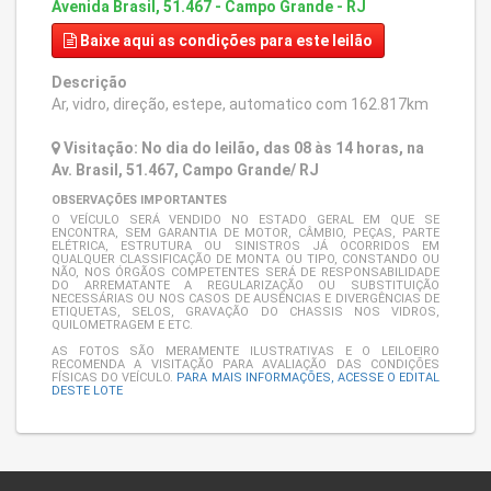
Avenida Brasil, 51.467 - Campo Grande - RJ
Baixe aqui
as condições para este leilão
Descrição
Ar, vidro, direção, estepe, automatico com 162.817km
Visitação: No dia do leilão, das 08 às 14 horas, na
Av. Brasil, 51.467, Campo Grande/ RJ
OBSERVAÇÕES IMPORTANTES
O VEÍCULO SERÁ VENDIDO NO ESTADO GERAL EM QUE SE
ENCONTRA, SEM GARANTIA DE MOTOR, CÂMBIO, PEÇAS, PARTE
ELÉTRICA, ESTRUTURA OU SINISTROS JÁ OCORRIDOS EM
QUALQUER CLASSIFICAÇÃO DE MONTA OU TIPO, CONSTANDO OU
NÃO, NOS ÓRGÃOS COMPETENTES SERÁ DE RESPONSABILIDADE
DO ARREMATANTE A REGULARIZAÇÃO OU SUBSTITUIÇÃO
NECESSÁRIAS OU NOS CASOS DE AUSÊNCIAS E DIVERGÊNCIAS DE
ETIQUETAS, SELOS, GRAVAÇÃO DO CHASSIS NOS VIDROS,
QUILOMETRAGEM E ETC.
AS FOTOS SÃO MERAMENTE ILUSTRATIVAS E O LEILOEIRO
RECOMENDA A VISITAÇÃO PARA AVALIAÇÃO DAS CONDIÇÕES
FÍSICAS DO VEÍCULO.
PARA MAIS INFORMAÇÕES, ACESSE O EDITAL
DESTE LOTE