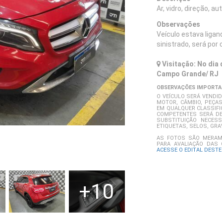
Ar, vidro, direção,
Observações
Veículo estava ligan
sinistrado, será por
Visitação: No dia d
Campo Grande/ RJ
OBSERVAÇÕES IMPORT
O VEÍCULO SERÁ VENDI
MOTOR, CÂMBIO, PEÇAS
EM QUALQUER CLASSIF
COMPETENTES SERÁ DE
SUBSTITUIÇÃO NECES
ETIQUETAS, SELOS, GR
AS FOTOS SÃO MERAME
PARA AVALIAÇÃO DAS 
ACESSE O EDITAL DESTE
+10