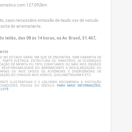
 automatico com 127.092km
do, caso necessário emissão de laudo csv de veiculo
 conta do arrematante.
o leilão, das 08 às 14 horas, na Av. Brasil, 51.467,
ANTES
DO NO ESTADO GERAL EM QUE SE ENCONTRA, SEM GARANTIA DE
, PARTE ELÉTRICA, ESTRUTURA OU SINISTROS JÁ OCORRIDOS
ICAÇÃO DE MONTA OU TIPO, CONSTANDO OU NÃO, NOS ÓRGÃOS
 RESPONSABILIDADE DO ARREMATANTE A REGULARIZAÇÃO OU
SÁRIAS OU NOS CASOS DE AUSÊNCIAS E DIVERGÊNCIAS DE
AVAÇÃO DO CHASSIS NOS VIDROS, QUILOMETRAGEM E ETC.
NTE ILUSTRATIVAS E O LEILOEIRO RECOMENDA A VISITAÇÃO
CONDIÇÕES FÍSICAS DO VEÍCULO.
PARA MAIS INFORMAÇÕES,
 LOTE