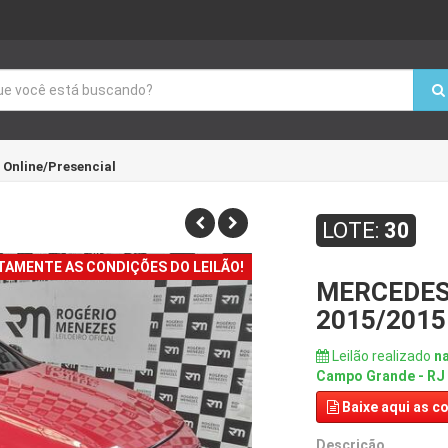
á
Online/Presencial
LOTE:
30
TAMENTE AS CONDIÇÕES DO LEILÃO!
MERCEDES
2015/2015
Leilão realizado
na
Campo Grande - RJ
Baixe aqui
as co
Descrição