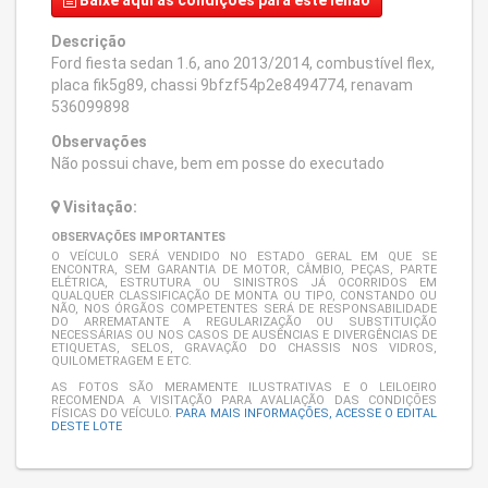
Baixe aqui
as condições para este leilão
Descrição
Ford fiesta sedan 1.6, ano 2013/2014, combustível flex,
placa fik5g89, chassi 9bfzf54p2e8494774, renavam
536099898
Observações
Não possui chave, bem em posse do executado
Visitação:
OBSERVAÇÕES IMPORTANTES
O VEÍCULO SERÁ VENDIDO NO ESTADO GERAL EM QUE SE
ENCONTRA, SEM GARANTIA DE MOTOR, CÂMBIO, PEÇAS, PARTE
ELÉTRICA, ESTRUTURA OU SINISTROS JÁ OCORRIDOS EM
QUALQUER CLASSIFICAÇÃO DE MONTA OU TIPO, CONSTANDO OU
NÃO, NOS ÓRGÃOS COMPETENTES SERÁ DE RESPONSABILIDADE
DO ARREMATANTE A REGULARIZAÇÃO OU SUBSTITUIÇÃO
NECESSÁRIAS OU NOS CASOS DE AUSÊNCIAS E DIVERGÊNCIAS DE
ETIQUETAS, SELOS, GRAVAÇÃO DO CHASSIS NOS VIDROS,
QUILOMETRAGEM E ETC.
AS FOTOS SÃO MERAMENTE ILUSTRATIVAS E O LEILOEIRO
RECOMENDA A VISITAÇÃO PARA AVALIAÇÃO DAS CONDIÇÕES
FÍSICAS DO VEÍCULO.
PARA MAIS INFORMAÇÕES, ACESSE O EDITAL
DESTE LOTE