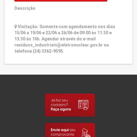
Descrição
.
Visitação: Somente com agendamento nos dias
15/06 a 19/06 e 22/06 a 26/06 de 09:00 às 11:30 e
13:30 às 16h. Agendar através do e-mail
residuos_industriais@eletronuclear.gov.br
ou
telefone (24) 3362-9595.